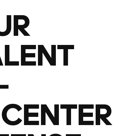
UR
ALENT
-
 CENTER