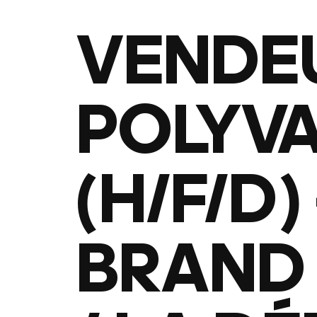
VENDE
POLYV
(H/F/D) 
BRAND